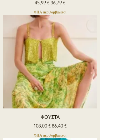
Κανονική τιμή
Τιμή Έκπτωσης
45,99 €
36,79 €
ΦΠΑ περιλαμβάνεται
ΦΟΥΣΤΑ
Κανονική τιμή
Τιμή Έκπτωσης
108,00 €
86,40 €
ΦΠΑ περιλαμβάνεται