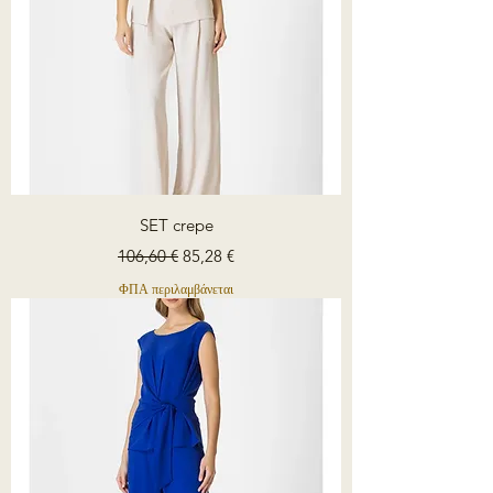
SET crepe
Κανονική τιμή
Τιμή Έκπτωσης
106,60 €
85,28 €
ΦΠΑ περιλαμβάνεται