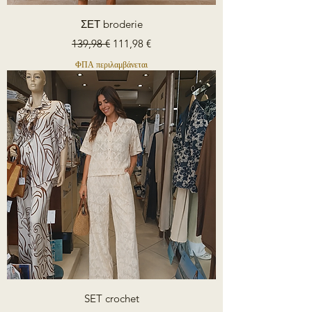
ΣΕΤ broderie
Κανονική τιμή
Τιμή Έκπτωσης
139,98 €
111,98 €
ΦΠΑ περιλαμβάνεται
SET crochet