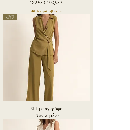
Κανονική τιμή
Τιμή Έκπτωσης
129,98 €
103,98 €
ΦΠΑ περιλαμβάνεται
CMS
SET με αγκράφα
Εξαντλημένο