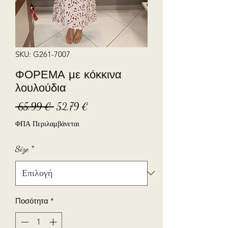
SKU: G261-7007
ΦΟΡΕΜΑ με κόκκινα
λουλούδια
Κανονική
Τιμή
 65,99 € 
52,79 €
τιμή
Έκπτωσης
ΦΠΑ Περιλαμβάνεται
Size
*
Ποσότητα
*