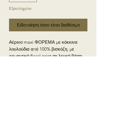
Εξαντλημένο
Ειδοποίηση όταν είναι διαθέσιμο
Αέρινο maxi ΦΟΡΕΜΑ με κόκκινα
λουλούδια από 100% βισκόζη, με
ρομαντικό floral print σε λευκή βάση
με κόκκινες λεπτομέρειες. Διαθέτει
τετράγωνο ντεκολτέ και φαρδιές
τιράντες που χαρίζουν άνετη και
θηλυκή εφαρμογή με ελαστική
σφυγγοφωλιά στην πλάτη ενώ η
ανάλαφρη υφή του υφάσματος
προσφέρει δροσερή αίσθηση και
κομψή κίνηση. Ιδανική επιλογή για
καλοκαιρινές εμφανίσεις από το πρωί
έως το βράδυ.