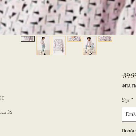
 39,9
ΦΠΑ Πε
SE
Size
*
size 36
Επιλ
Ποσότ