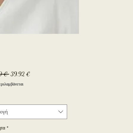
Κανονική
Τιμή
0 € 
39,92 €
τιμή
Έκπτωσης
ριλαμβάνεται
ογή
ητα
*