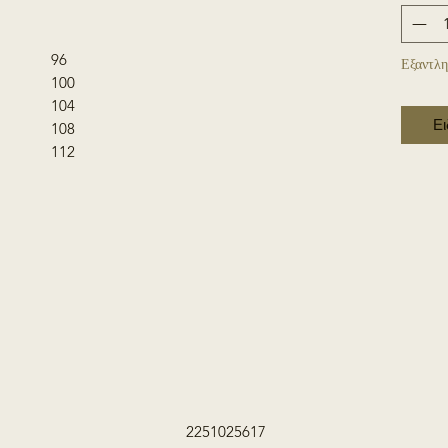
72
96
Εξαντλη
100
104
Ει
108
112
2251025617