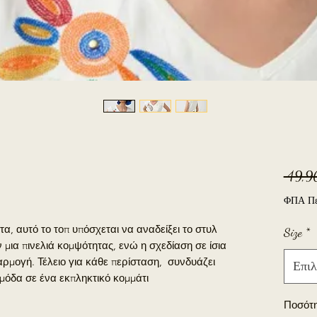
 49,9
ΦΠΑ Πε
ατα, αυτό το τοπ υπόσχεται να αναδείξει το στυλ
Size
*
 μια πινελιά κομψότητας, ενώ η σχεδίαση σε ίσια
αρμογή. Τέλειο για κάθε περίσταση, συνδυάζει
Επιλ
μόδα σε ένα εκπληκτικό κομμάτι.
Ποσότ